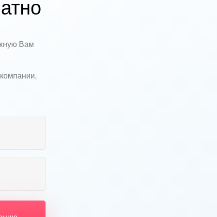
атно
ужную Вам
 компании,