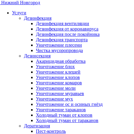
Нижний Новгород
Услуги
Дезинфекция
Дезинфекция вентиляции
Дезинфекция от коронавируса
Дезинфекция после покойника
Дезинфекция транспорта
Уничтожение плесени
Чистка мусоропровода
Дезинсекция
Акарицидная обработка
Уничтожение блох
Уничтожение клещей
Уничтожение клопов
Уничтожение комаров
Уничтожение моли
Уничтожение муравьев
Уничтожение мух
Уничтожение ос и осиных гнёзд
Уничтожение тараканов
Холодный туман от клопов
Холодный туман от тараканов
Дератизация
Пест-контроль